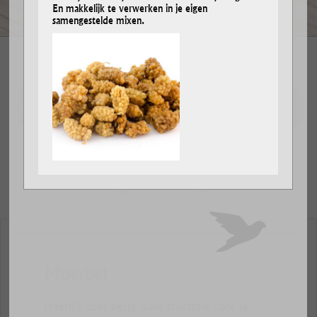
En makkelijk te verwerken in je eigen
samengestelde mixen.
ZADEN
BESSEN
FRUIT
NOTEN
NOTENMIX
INSECTEN
Moerbei
Heerlijk zoet besje ware traktatie voor je