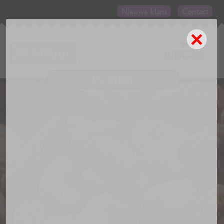
Nieuwe klant
Contact
×
Menu
Moerbei