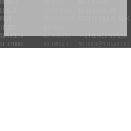
BEWUST
Welkom
NUTS 4 BIRDS
EERLIJK
Groothandel
Beekerheide 24
PUUR
Assortiment
5741 HC Beek en Donk
TRENDY
Waarom
SMAKELIJK
Nuts4Birds
++31 (0)492-351236
VEELZIJDIG
Webwinkel
welkom@nuts4birds-
Klant
online.com
--
worden?
Meer info
Algemene
voorwaarden