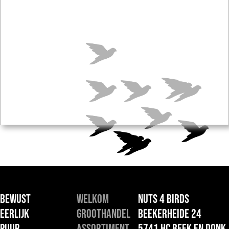
BEWUST
Welkom
NUTS 4 BIRDS
EERLIJK
Groothandel
Beekerheide 24
PUUR
Assortiment
5741 HC Beek en Donk