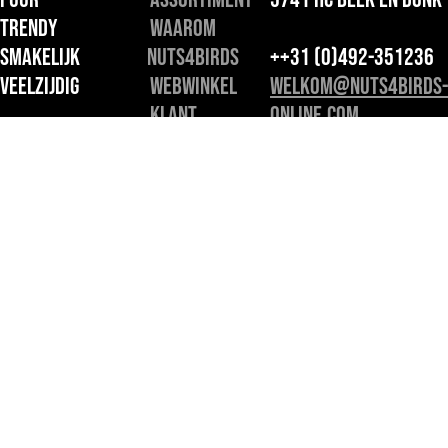
TRENDY
Waarom
SMAKELIJK
Nuts4Birds
++31 (0)492-351236
VEELZIJDIG
Webwinkel
welkom@nuts4birds-
Klant
online.com
--
worden?
Meer info
Algemene
voorwaarden